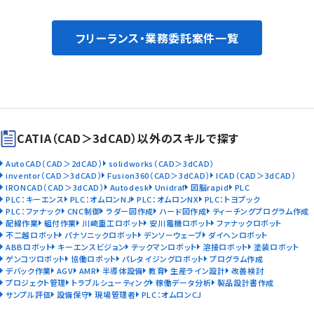
フリーランス・業務委託案件一覧
CATIA（CAD＞3dCAD）以外のスキルで探す
AutoCAD（CAD＞2dCAD）
solidworks（CAD＞3dCAD）
inventor（CAD＞3dCAD）
Fusion360（CAD＞3dCAD）
ICAD（CAD＞3dCAD）
IRONCAD（CAD＞3dCAD）
Autodesk
Unidraf
図脳rapid
PLC
PLC：キーエンス
PLC：オムロンNJ
PLC：オムロンNX
PLC：トヨプック
PLC：ファナック
CNC制御
ラダー図作成
ハード図作成
ティーチングプログラム作成
配線作業
組付作業
川崎重工ロボット
安川電機ロボット
ファナックロボット
不二越ロボット
パナソニックロボット
デンソーウェーブ
ダイヘンロボット
ABBロボット
キーエンスビジョン
テックマンロボット
溶接ロボット
塗装ロボット
ゲンコツロボット
協働ロボット
パレタイジングロボット
プログラム作成
デバック作業
AGV
AMR
半導体設備
教育
生産ライン設計
改善検討
プロジェクト管理
トラブルシューティング
稼働データ分析
製品設計書作成
サンプル評価
設備保守
現場管理者
PLC：オムロンCJ