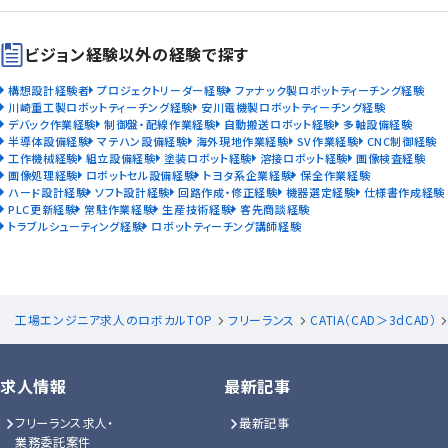
ビジョン経験以外の経験で探す
構想設計経験者
プロジェクトリーダー経験
ファナック製ロボットティーチング経験
川崎重工製ロボットティーチング経験
安川電機製ロボットティーチング経験
デバック作業経験
制御盤・配線作業経験
自動搬送ロボット経験
多軸設備経験
半導体設備経験
マテハン設備経験
海外現地作業経験
SV作業経験
CNC制御経験
工作機械経験
組立設備経験
塗装ロボット経験
溶接ロボット経験
画像検査経験
画像処理経験
ロボットセル設備経験
トヨタ系企業経験
保全作業経験
ハード設計経験
ソフト設計経験
回路作成・修正経験
機器選定経験
仕様書作成経験
PLC更新経験
常駐作業経験
生産技術経験
客先商談経験
トラブルシューティング経験
ロボットティーチング講師経験
工場エンジニア求人のロボカルTOP
フリーランス
CATIA（CAD＞3dCAD）
求人情報
最新記事
フリーランス求人・
最新記事
業務委託案件