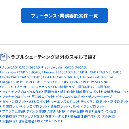
フリーランス・業務委託案件一覧
トラブルシューティング以外のスキルで探す
AutoCAD（CAD＞2dCAD）
solidworks（CAD＞3dCAD）
inventor（CAD＞3dCAD）
Fusion360（CAD＞3dCAD）
ICAD（CAD＞3dCAD）
IRONCAD（CAD＞3dCAD）
CATIA（CAD＞3dCAD）
Autodesk
Unidraf
図脳rapid
PLC
PLC：キーエンス
PLC：オムロンNJ
PLC：オムロンNX
PLC：トヨプック
PLC：ファナック
CNC制御
ラダー図作成
ハード図作成
ティーチングプログラム作成
配線作業
組付作業
川崎重工ロボット
安川電機ロボット
ファナックロボット
不二越ロボット
パナソニックロボット
デンソーウェーブ
ダイヘンロボット
ABBロボット
キーエンスビジョン
テックマンロボット
溶接ロボット
塗装ロボット
ゲンコツロボット
協働ロボット
パレタイジングロボット
プログラム作成
デバック作業
AGV
AMR
半導体設備
教育
生産ライン設計
改善検討
プロジェクト管理
稼働データ分析
製品設計書作成
サンプル評価
設備保守
現場管理者
PLC：オムロンCJ