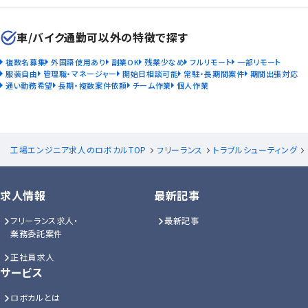
車/バイク通勤可以外の特徴で探す
複数名募集
外国語使用あり
副業OK
残業少なめ
フルリモート
一部リモート
服装自由
管理職・マネージャー
開始日相談可能
常駐・長期間案件
期間出張対応
通い勤務希望
長期・複数案件依頼
チーム作業
個人作業
工場エンジニア求人のロボカルTOP
フリーランス
トラブルシューティング
求人情報
最新記事
フリーランス求人・
最新記事
業務委託案件
正社員求人
サービス
ロボカルとは