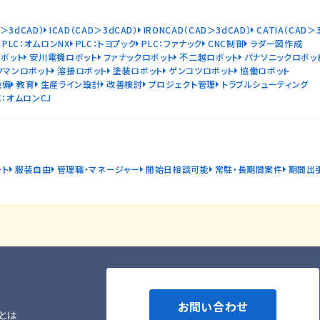
D＞3dCAD）
ICAD（CAD＞3dCAD）
IRONCAD（CAD＞3dCAD）
CATIA（CAD＞
PLC：オムロンNX
PLC：トヨプック
PLC：ファナック
CNC制御
ラダー図作成
ボット
安川電機ロボット
ファナックロボット
不二越ロボット
パナソニックロボッ
クマンロボット
溶接ロボット
塗装ロボット
ゲンコツロボット
協働ロボット
設備
教育
生産ライン設計
改善検討
プロジェクト管理
トラブルシューティング
C：オムロンCJ
ート
服装自由
管理職・マネージャー
開始日相談可能
常駐・長期間案件
期間出
お問い合わせ
とは