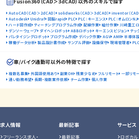
Fusion360（CAD＞3dCAD）以外のスキルで探す
AutoCAD（CAD＞2dCAD）
solidworks（CAD＞3dCAD）
inventor（CA
Autodesk
Unidraf
図脳rapid
PLC
PLC：キーエンス
PLC：オムロンNJ
ハード図作成
ティーチングプログラム作成
配線作業
組付作業
川崎重工ロ
デンソーウェーブ
ダイヘンロボット
ABBロボット
キーエンスビジョン
テッ
パレタイジングロボット
プログラム作成
デバック作業
AGV
AMR
半導体
稼働データ分析
製品設計書作成
サンプル評価
設備保守
現場管理者
PL
車/バイク通勤可以外の特徴で探す
複数名募集
外国語使用あり
副業OK
残業少なめ
フルリモート
一部リモ
通い勤務希望
長期・複数案件依頼
チーム作業
個人作業
求人情報
最新記事
サービス
フリーランス求人・
最新記事
ロボカル