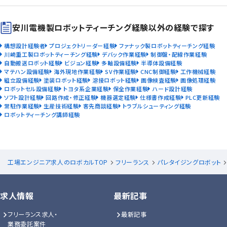
安川電機製ロボットティーチング経験以外の経験で探す
構想設計経験者
プロジェクトリーダー経験
ファナック製ロボットティーチング経験
川崎重工製ロボットティーチング経験
デバック作業経験
制御盤・配線作業経験
自動搬送ロボット経験
ビジョン経験
多軸設備経験
半導体設備経験
マテハン設備経験
海外現地作業経験
SV作業経験
CNC制御経験
工作機械経験
組立設備経験
塗装ロボット経験
溶接ロボット経験
画像検査経験
画像処理経験
ロボットセル設備経験
トヨタ系企業経験
保全作業経験
ハード設計経験
ソフト設計経験
回路作成・修正経験
機器選定経験
仕様書作成経験
PLC更新経験
常駐作業経験
生産技術経験
客先商談経験
トラブルシューティング経験
ロボットティーチング講師経験
工場エンジニア求人のロボカルTOP
フリーランス
パレタイジングロボット
求人情報
最新記事
フリーランス求人・
最新記事
業務委託案件