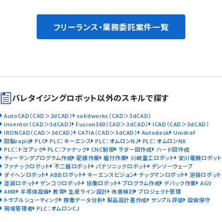
フリーランス・業務委託案件一覧
パレタイジングロボット以外のスキルで探す
AutoCAD（CAD＞2dCAD）
solidworks（CAD＞3dCAD）
inventor（CAD＞3dCAD）
Fusion360（CAD＞3dCAD）
ICAD（CAD＞3dCAD）
IRONCAD（CAD＞3dCAD）
CATIA（CAD＞3dCAD）
Autodesk
Unidraf
図脳rapid
PLC
PLC：キーエンス
PLC：オムロンNJ
PLC：オムロンNX
PLC：トヨプック
PLC：ファナック
CNC制御
ラダー図作成
ハード図作成
ティーチングプログラム作成
配線作業
組付作業
川崎重工ロボット
安川電機ロボット
ファナックロボット
不二越ロボット
パナソニックロボット
デンソーウェーブ
ダイヘンロボット
ABBロボット
キーエンスビジョン
テックマンロボット
溶接ロボット
塗装ロボット
ゲンコツロボット
協働ロボット
プログラム作成
デバック作業
AGV
AMR
半導体設備
教育
生産ライン設計
改善検討
プロジェクト管理
トラブルシューティング
稼働データ分析
製品設計書作成
サンプル評価
設備保守
現場管理者
PLC：オムロンCJ