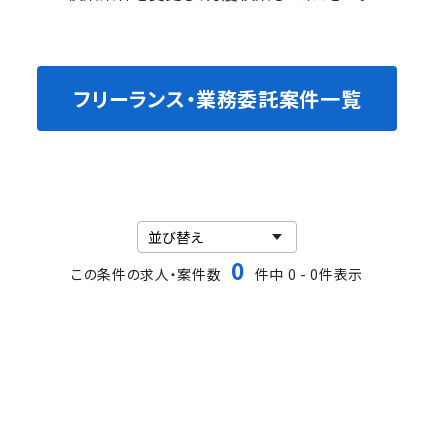
フリーランス・業務委託案件一覧
0
この条件の求人・案件数
件中 0 - 0件表示