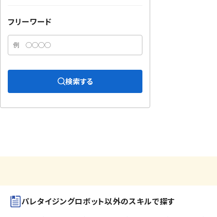
フリーワード
検索する
パレタイジングロボット以外のスキルで探す