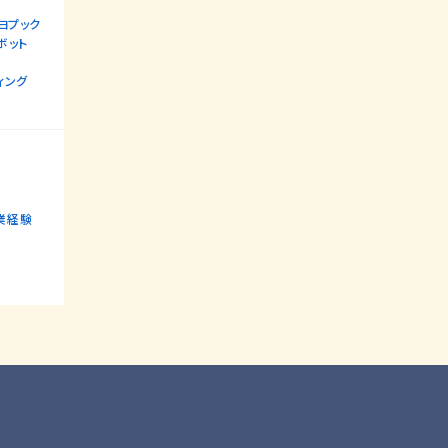
トヨプック
ボット
ィング
験
業経験