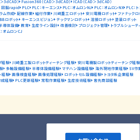
D＞3dCAD）
Fusion360（CAD＞3dCAD）
ICAD（CAD＞3dCAD）
図脳rapid
PLC
PLC：キーエンス
PLC：オムロンNJ
PLC：オムロンNX
PLC：
ラム作成
配線作業
組付作業
川崎重工ロボット
安川電機ロボット
ファナックロ
ABBロボット
キーエンスビジョン
テックマンロボット
溶接ロボット
塗装ロボット
半導体設備
教育
生産ライン設計
改善検討
プロジェクト管理
トラブルシューテ
C：オムロンCJ
グ経験
川崎重工製ロボットティーチング経験
安川電機製ロボットティーチング経
験
多軸設備経験
半導体設備経験
マテハン設備経験
海外現地作業経験
SV作
ト経験
画像検査経験
画像処理経験
ロボットセル設備経験
トヨタ系企業経験
作成経験
PLC更新経験
常駐作業経験
生産技術経験
客先商談経験