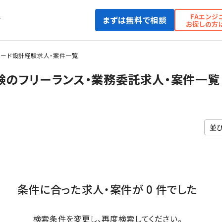
FAエンジ
まずは無料で相談
て
お探しの方
ハード設計経験求人・案件一覧
験のフリーランス・業務委託求人・案件一覧
条件に合った求人・案件が 0 件でした
検索条件を変更し、再度検索してください。