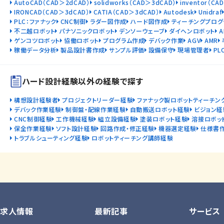
AutoCAD（CAD＞2dCAD）
solidworks（CAD＞3dCAD）
inventor（CA
IRONCAD（CAD＞3dCAD）
CATIA（CAD＞3dCAD）
Autodesk
Unidraf
PLC：ファナック
CNC制御
ラダー図作成
ハード図作成
ティーチングプログ
不二越ロボット
パナソニックロボット
デンソーウェーブ
ダイヘンロボット
ゲンコツロボット
協働ロボット
プログラム作成
デバック作業
AGV
AMR
稼働データ分析
製品設計書作成
サンプル評価
設備保守
現場管理者
PL
ハード設計経験以外の経験で探す
構想設計経験者
プロジェクトリーダー経験
ファナック製ロボットティーチン
デバック作業経験
制御盤・配線作業経験
自動搬送ロボット経験
ビジョン経
CNC制御経験
工作機械経験
組立設備経験
塗装ロボット経験
溶接ロボッ
保全作業経験
ソフト設計経験
回路作成・修正経験
機器選定経験
仕様書
トラブルシューティング経験
ロボットティーチング講師経験
求人情報
最新記事
サービス