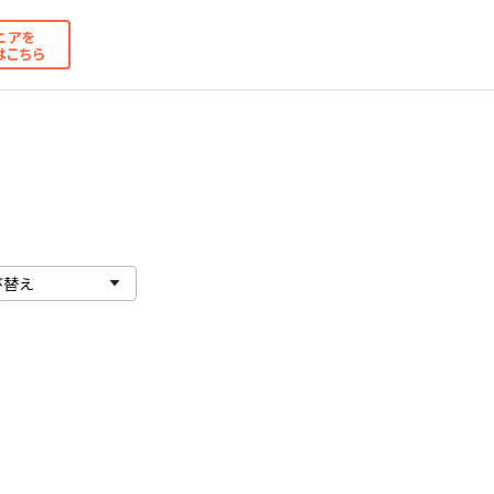
ニアを
はこちら