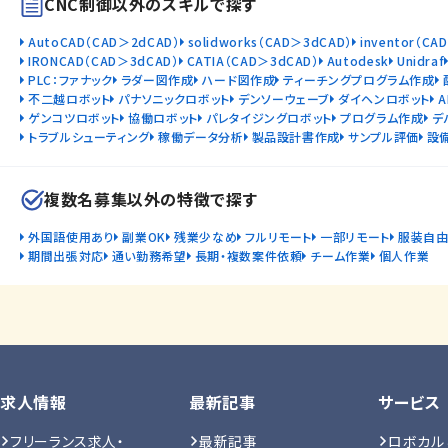
CNC制御以外のスキルで探す
AutoCAD（CAD＞2dCAD）
solidworks（CAD＞3dCAD）
inventor（CA
IRONCAD（CAD＞3dCAD）
CATIA（CAD＞3dCAD）
Autodesk
Unidraf
PLC：ファナック
ラダー図作成
ハード図作成
ティーチングプログラム作成
不二越ロボット
パナソニックロボット
デンソーウェーブ
ダイヘンロボット
ゲンコツロボット
協働ロボット
パレタイジングロボット
プログラム作成
デ
トラブルシューティング
稼働データ分析
製品設計書作成
サンプル評価
設
複数名募集以外の特徴で探す
外国語使用あり
副業OK
残業少なめ
フルリモート
一部リモート
服装自
期間出張対応
通い勤務希望
長期・複数案件依頼
チーム作業
個人作業
求人情報
最新記事
サービス
フリーランス求人・
最新記事
ロボカル