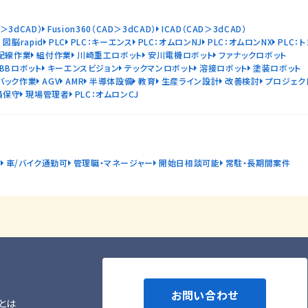
D＞3dCAD）
Fusion360（CAD＞3dCAD）
ICAD（CAD＞3dCAD）
図脳rapid
PLC
PLC：キーエンス
PLC：オムロンNJ
PLC：オムロンNX
PLC：
配線作業
組付作業
川崎重工ロボット
安川電機ロボット
ファナックロボット
ABBロボット
キーエンスビジョン
テックマンロボット
溶接ロボット
塗装ロボット
バック作業
AGV
AMR
半導体設備
教育
生産ライン設計
改善検討
プロジェク
備保守
現場管理者
PLC：オムロンCJ
由
車/バイク通勤可
管理職・マネージャー
開始日相談可能
常駐・長期間案件
お問い合わせ
とは