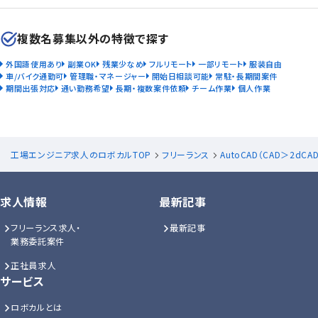
複数名募集以外の特徴で探す
外国語使用あり
副業OK
残業少なめ
フルリモート
一部リモート
服装自由
車/バイク通勤可
管理職・マネージャー
開始日相談可能
常駐・長期間案件
期間出張対応
通い勤務希望
長期・複数案件依頼
チーム作業
個人作業
工場エンジニア求人のロボカルTOP
フリーランス
AutoCAD（CAD＞2dCA
求人情報
最新記事
フリーランス求人・
最新記事
業務委託案件
正社員求人
サービス
ロボカルとは