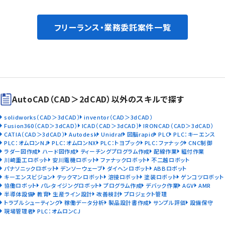
フリーランス・業務委託案件一覧
AutoCAD（CAD＞2dCAD）以外のスキルで探す
solidworks（CAD＞3dCAD）
inventor（CAD＞3dCAD）
Fusion360（CAD＞3dCAD）
ICAD（CAD＞3dCAD）
IRONCAD（CAD＞3dCAD）
CATIA（CAD＞3dCAD）
Autodesk
Unidraf
図脳rapid
PLC
PLC：キーエンス
PLC：オムロンNJ
PLC：オムロンNX
PLC：トヨプック
PLC：ファナック
CNC制御
ラダー図作成
ハード図作成
ティーチングプログラム作成
配線作業
組付作業
川崎重工ロボット
安川電機ロボット
ファナックロボット
不二越ロボット
パナソニックロボット
デンソーウェーブ
ダイヘンロボット
ABBロボット
キーエンスビジョン
テックマンロボット
溶接ロボット
塗装ロボット
ゲンコツロボット
協働ロボット
パレタイジングロボット
プログラム作成
デバック作業
AGV
AMR
半導体設備
教育
生産ライン設計
改善検討
プロジェクト管理
トラブルシューティング
稼働データ分析
製品設計書作成
サンプル評価
設備保守
現場管理者
PLC：オムロンCJ