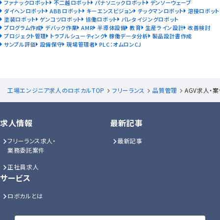
ファナックロボット
不二越ロボット
パナソニックロボット
デンソーウェーブ
ダイヘンロボット
ABBロボット
キーエンスビジョン
テックマンロボット
溶接ロボット
塗装ロボット
ゲンコツロボット
協働ロボット
パレタイジングロボット
プログラム作成
デバック作業
AMR
半導体設備
教育
生産ライン設計
改善検討
プロジェクト管理
トラブルシューティング
稼働データ分析
製品設計書作成
サンプル評価
設備保守
現場管理者
PLC：オムロンCJ
工場エンジニア求人のロボカルTOP
フリーランス
品質管理
AGV求人・
求人情報
最新記事
フリーランス求人・
最新記事
業務委託案件
正社員求人
サービス
ロボカルとは