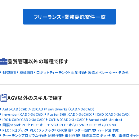
フリーランス・業務委託案件一覧
品質管理以外の職種で探す
制御設計
機械設計
ロボットティーチング
生産技術
製造オペレーター
その他
AGV以外のスキルで探す
AutoCAD（CAD＞2dCAD）
solidworks（CAD＞3dCAD）
inventor（CAD＞3dCAD）
Fusion360（CAD＞3dCAD）
ICAD（CAD＞3dCAD）
IRONCAD（CAD＞3dCAD）
CATIA（CAD＞3dCAD）
Autodesk
Unidraf
図脳rapid
PLC
PLC：キーエンス
PLC：オムロンNJ
PLC：オムロンNX
PLC：トヨプック
PLC：ファナック
CNC制御
ラダー図作成
ハード図作成
ティーチングプログラム作成
配線作業
組付作業
川崎重工ロボット
安川電機ロボット