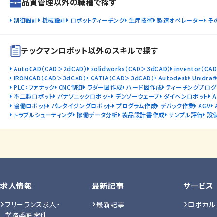
品質管理以外の職種で探す
制御設計
機械設計
ロボットティーチング
生産技術
製造オペレーター
そ
テックマンロボット以外のスキルで探す
AutoCAD（CAD＞2dCAD）
solidworks（CAD＞3dCAD）
inventor（CA
IRONCAD（CAD＞3dCAD）
CATIA（CAD＞3dCAD）
Autodesk
Unidraf
PLC：ファナック
CNC制御
ラダー図作成
ハード図作成
ティーチングプログ
不二越ロボット
パナソニックロボット
デンソーウェーブ
ダイヘンロボット
協働ロボット
パレタイジングロボット
プログラム作成
デバック作業
AGV
トラブルシューティング
稼働データ分析
製品設計書作成
サンプル評価
設
求人情報
最新記事
サービス
フリーランス求人・
最新記事
ロボカル
業務委託案件