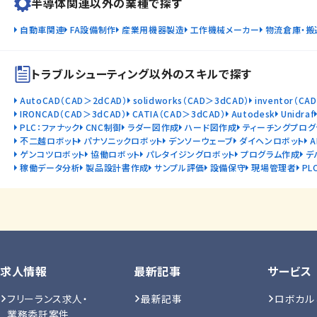
半導体関連以外の業種で探す
自動車関連
FA設備制作
産業用機器製造
工作機械メーカー
物流倉庫・搬
トラブルシューティング以外のスキルで探す
AutoCAD（CAD＞2dCAD）
solidworks（CAD＞3dCAD）
inventor（CA
IRONCAD（CAD＞3dCAD）
CATIA（CAD＞3dCAD）
Autodesk
Unidraf
PLC：ファナック
CNC制御
ラダー図作成
ハード図作成
ティーチングプログ
不二越ロボット
パナソニックロボット
デンソーウェーブ
ダイヘンロボット
ゲンコツロボット
協働ロボット
パレタイジングロボット
プログラム作成
デ
稼働データ分析
製品設計書作成
サンプル評価
設備保守
現場管理者
PL
求人情報
最新記事
サービス
フリーランス求人・
最新記事
ロボカル
業務委託案件