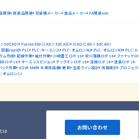
送関係
医薬品関連
包装機メーカー
食品メーカー
FA関連sier
D＞3dCAD）
Fusion360（CAD＞3dCAD）
ICAD（CAD＞3dCAD）
図脳rapid
PLC
PLC：キーエンス
PLC：オムロンNJ
PLC：オムロンNX
PLC：
ラム作成
配線作業
組付作業
川崎重工ロボット
安川電機ロボット
ファナックロ
ABBロボット
キーエンスビジョン
テックマンロボット
溶接ロボット
塗装ロボット
バック作業
AGV
AMR
半導体設備
教育
生産ライン設計
改善検討
プロジェク
C：オムロンCJ
お問い合わせ
とは