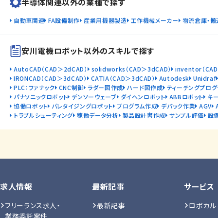
半導体関連以外の業種で探す
自動車関連
FA設備制作
産業用機器製造
工作機械メーカー
物流倉庫・搬
安川電機ロボット以外のスキルで探す
AutoCAD（CAD＞2dCAD）
solidworks（CAD＞3dCAD）
inventor（CA
IRONCAD（CAD＞3dCAD）
CATIA（CAD＞3dCAD）
Autodesk
Unidraf
PLC：ファナック
CNC制御
ラダー図作成
ハード図作成
ティーチングプログ
パナソニックロボット
デンソーウェーブ
ダイヘンロボット
ABBロボット
キ
協働ロボット
パレタイジングロボット
プログラム作成
デバック作業
AGV
トラブルシューティング
稼働データ分析
製品設計書作成
サンプル評価
設
求人情報
最新記事
サービス
フリーランス求人・
最新記事
ロボカル
業務委託案件