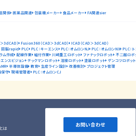
送関係
医薬品関連
包装機メーカー
食品メーカー
FA関連sier
D＞3dCAD）
Fusion360（CAD＞3dCAD）
ICAD（CAD＞3dCAD）
図脳rapid
PLC
PLC：キーエンス
PLC：オムロンNJ
PLC：オムロンNX
PLC：
ラム作成
配線作業
組付作業
川崎重工ロボット
ファナックロボット
不二越ロボ
ーエンスビジョン
テックマンロボット
溶接ロボット
塗装ロボット
ゲンコツロボット
AMR
半導体設備
教育
生産ライン設計
改善検討
プロジェクト管理
備保守
現場管理者
PLC：オムロンCJ
お問い合わせ
とは