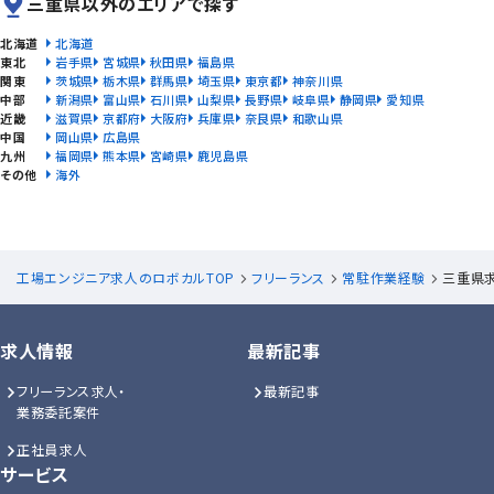
三重県以外のエリアで探す
北海道
北海道
東北
岩手県
宮城県
秋田県
福島県
関東
茨城県
栃木県
群馬県
埼玉県
東京都
神奈川県
中部
新潟県
富山県
石川県
山梨県
長野県
岐阜県
静岡県
愛知県
近畿
滋賀県
京都府
大阪府
兵庫県
奈良県
和歌山県
中国
岡山県
広島県
九州
福岡県
熊本県
宮崎県
鹿児島県
その他
海外
工場エンジニア求人のロボカルTOP
フリーランス
常駐作業経験
三重県
求人情報
最新記事
フリーランス求人・
最新記事
業務委託案件
正社員求人
サービス