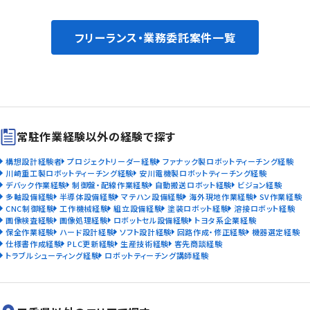
フリーランス・業務委託案件一覧
常駐作業経験以外の経験で探す
構想設計経験者
プロジェクトリーダー経験
ファナック製ロボットティーチング経験
川崎重工製ロボットティーチング経験
安川電機製ロボットティーチング経験
デバック作業経験
制御盤・配線作業経験
自動搬送ロボット経験
ビジョン経験
多軸設備経験
半導体設備経験
マテハン設備経験
海外現地作業経験
SV作業経験
CNC制御経験
工作機械経験
組立設備経験
塗装ロボット経験
溶接ロボット経験
画像検査経験
画像処理経験
ロボットセル設備経験
トヨタ系企業経験
保全作業経験
ハード設計経験
ソフト設計経験
回路作成・修正経験
機器選定経験
仕様書作成経験
PLC更新経験
生産技術経験
客先商談経験
トラブルシューティング経験
ロボットティーチング講師経験