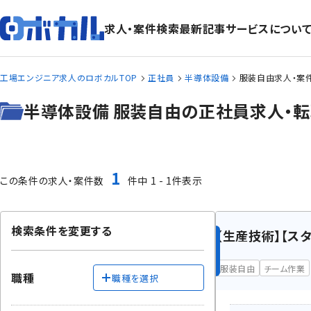
求人・案件検索
最新記事
サービスについ
工場エンジニア求人のロボカルTOP
正社員
半導体設備
服装自由求人・案
半導体設備 服装自由の正社員求人・転
1
この条件の求人・案件数
件中 1 - 1件表示
検索条件を変更する
【生産技術】【ス
服装自由
チーム作業
職種
職種を選択