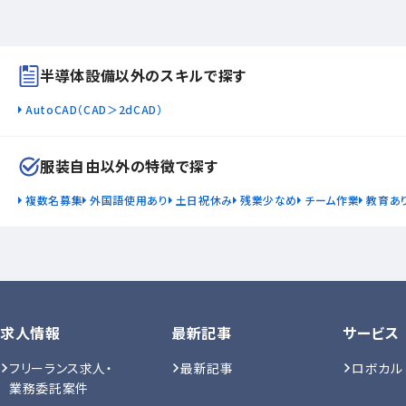
半導体設備以外のスキルで探す
AutoCAD（CAD＞2dCAD）
服装自由以外の特徴で探す
複数名募集
外国語使用あり
土日祝休み
残業少なめ
チーム作業
教育あ
求人情報
最新記事
サービス
フリーランス求人・
最新記事
ロボカル
業務委託案件