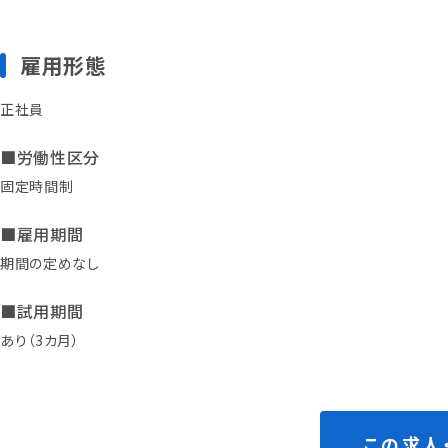
雇用形態
正社員
■労働性区分
固定時間制
■雇用期間
期間の定めなし
■試用期間
あり（3カ月）
この求人