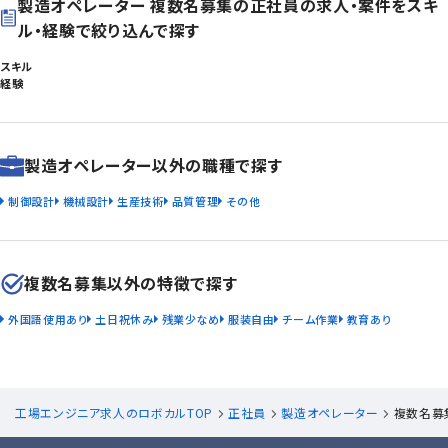
製造オペレーター 複数名募集の正社員の求人・案件をスキ
ル・経験で絞り込んで探す
スキル
経験
製造オペレーター以外の職種で探す
制御設計
機械設計
生産技術
品質管理
その他
複数名募集以外の特徴で探す
外国語使用あり
土日祝休み
残業少なめ
服装自由
チーム作業
教育あり
工場エンジニア求人のロボカルTOP
正社員
製造オペレーター
複数名募