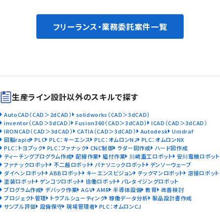
フリーランス・業務委託案件一覧
生産ライン設計以外のスキルで探す
AutoCAD（CAD＞2dCAD）
solidworks（CAD＞3dCAD）
inventor（CAD＞3dCAD）
Fusion360（CAD＞3dCAD）
ICAD（CAD＞3dCAD）
IRONCAD（CAD＞3dCAD）
CATIA（CAD＞3dCAD）
Autodesk
Unidraf
図脳rapid
PLC
PLC：キーエンス
PLC：オムロンNJ
PLC：オムロンNX
PLC：トヨプック
PLC：ファナック
CNC制御
ラダー図作成
ハード図作成
ティーチングプログラム作成
配線作業
組付作業
川崎重工ロボット
安川電機ロボット
ファナックロボット
不二越ロボット
パナソニックロボット
デンソーウェーブ
ダイヘンロボット
ABBロボット
キーエンスビジョン
テックマンロボット
溶接ロボット
塗装ロボット
ゲンコツロボット
協働ロボット
パレタイジングロボット
プログラム作成
デバック作業
AGV
AMR
半導体設備
教育
改善検討
プロジェクト管理
トラブルシューティング
稼働データ分析
製品設計書作成
サンプル評価
設備保守
現場管理者
PLC：オムロンCJ