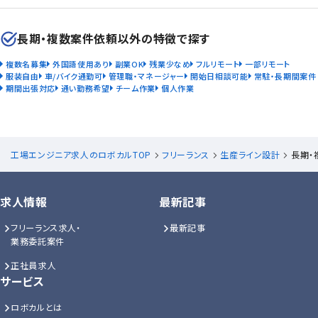
長期・複数案件依頼以外の特徴で探す
複数名募集
外国語使用あり
副業OK
残業少なめ
フルリモート
一部リモート
服装自由
車/バイク通勤可
管理職・マネージャー
開始日相談可能
常駐・長期間案件
期間出張対応
通い勤務希望
チーム作業
個人作業
工場エンジニア求人のロボカルTOP
フリーランス
生産ライン設計
長期・
求人情報
最新記事
フリーランス求人・
最新記事
業務委託案件
正社員求人
サービス
ロボカルとは