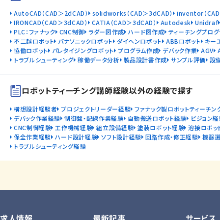
AutoCAD（CAD＞2dCAD）
solidworks（CAD＞3dCAD）
inventor（CA
IRONCAD（CAD＞3dCAD）
CATIA（CAD＞3dCAD）
Autodesk
Unidraf
PLC：ファナック
CNC制御
ラダー図作成
ハード図作成
ティーチングプログ
不二越ロボット
パナソニックロボット
ダイヘンロボット
ABBロボット
キー
協働ロボット
パレタイジングロボット
プログラム作成
デバック作業
AGV
トラブルシューティング
稼働データ分析
製品設計書作成
サンプル評価
設
ロボットティーチング講師経験以外の経験で探す
構想設計経験者
プロジェクトリーダー経験
ファナック製ロボットティーチン
デバック作業経験
制御盤・配線作業経験
自動搬送ロボット経験
ビジョン経
CNC制御経験
工作機械経験
組立設備経験
塗装ロボット経験
溶接ロボッ
保全作業経験
ハード設計経験
ソフト設計経験
回路作成・修正経験
機器
トラブルシューティング経験
求人情報
最新記事
サービス