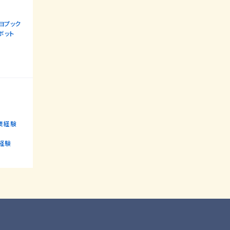
トヨプック
ボット
験
業経験
経験