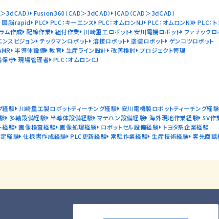
D＞3dCAD）
Fusion360（CAD＞3dCAD）
ICAD（CAD＞3dCAD）
図脳rapid
PLC
PLC：キーエンス
PLC：オムロンNJ
PLC：オムロンNX
PLC：
ラム作成
配線作業
組付作業
川崎重工ロボット
安川電機ロボット
ファナックロ
エンスビジョン
テックマンロボット
溶接ロボット
塗装ロボット
ゲンコツロボット
AMR
半導体設備
教育
生産ライン設計
改善検討
プロジェクト管理
備保守
現場管理者
PLC：オムロンCJ
グ経験
川崎重工製ロボットティーチング経験
安川電機製ロボットティーチング経
験
多軸設備経験
半導体設備経験
マテハン設備経験
海外現地作業経験
SV作
ト経験
画像検査経験
画像処理経験
ロボットセル設備経験
トヨタ系企業経験
選定経験
仕様書作成経験
PLC更新経験
常駐作業経験
生産技術経験
客先商談