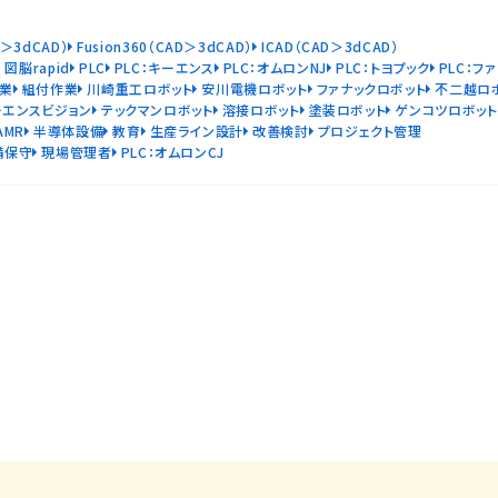
D＞3dCAD）
Fusion360（CAD＞3dCAD）
ICAD（CAD＞3dCAD）
図脳rapid
PLC
PLC：キーエンス
PLC：オムロンNJ
PLC：トヨプック
PLC：フ
業
組付作業
川崎重工ロボット
安川電機ロボット
ファナックロボット
不二越ロ
ーエンスビジョン
テックマンロボット
溶接ロボット
塗装ロボット
ゲンコツロボット
AMR
半導体設備
教育
生産ライン設計
改善検討
プロジェクト管理
備保守
現場管理者
PLC：オムロンCJ