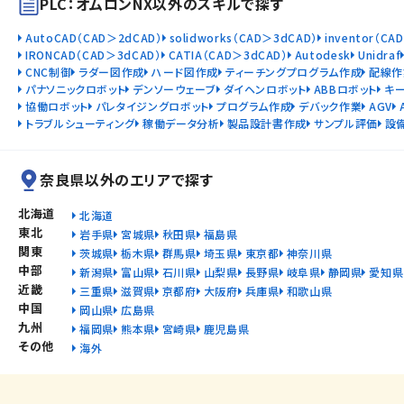
PLC：オムロンNX以外のスキルで探す
AutoCAD（CAD＞2dCAD）
solidworks（CAD＞3dCAD）
inventor（CA
IRONCAD（CAD＞3dCAD）
CATIA（CAD＞3dCAD）
Autodesk
Unidraf
CNC制御
ラダー図作成
ハード図作成
ティーチングプログラム作成
配線作
パナソニックロボット
デンソーウェーブ
ダイヘンロボット
ABBロボット
キ
協働ロボット
パレタイジングロボット
プログラム作成
デバック作業
AGV
トラブルシューティング
稼働データ分析
製品設計書作成
サンプル評価
設
奈良県以外のエリアで探す
北海道
北海道
東北
岩手県
宮城県
秋田県
福島県
関東
茨城県
栃木県
群馬県
埼玉県
東京都
神奈川県
中部
新潟県
富山県
石川県
山梨県
長野県
岐阜県
静岡県
愛知県
近畿
三重県
滋賀県
京都府
大阪府
兵庫県
和歌山県
中国
岡山県
広島県
九州
福岡県
熊本県
宮崎県
鹿児島県
その他
海外