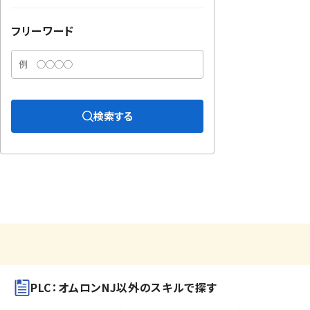
フリーワード
検索する
PLC：オムロンNJ以外のスキルで探す