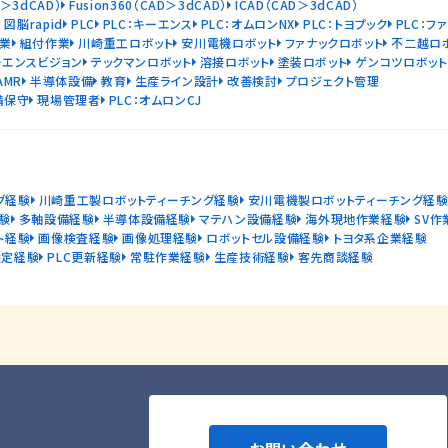
D＞3dCAD）
Fusion360（CAD＞3dCAD）
ICAD（CAD＞3dCAD）
図脳rapid
PLC
PLC：キーエンス
PLC：オムロンNX
PLC：トヨプック
PLC：フ
業
組付作業
川崎重工ロボット
安川電機ロボット
ファナックロボット
不二越ロ
ーエンスビジョン
テックマンロボット
溶接ロボット
塗装ロボット
ゲンコツロボット
AMR
半導体設備
教育
生産ライン設計
改善検討
プロジェクト管理
備保守
現場管理者
PLC：オムロンCJ
グ経験
川崎重工製ロボットティーチング経験
安川電機製ロボットティーチング経
験
多軸設備経験
半導体設備経験
マテハン設備経験
海外現地作業経験
SV作
ト経験
画像検査経験
画像処理経験
ロボットセル設備経験
トヨタ系企業経験
選定経験
PLC更新経験
常駐作業経験
生産技術経験
客先商談経験