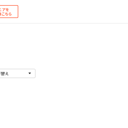
ニアを
はこちら