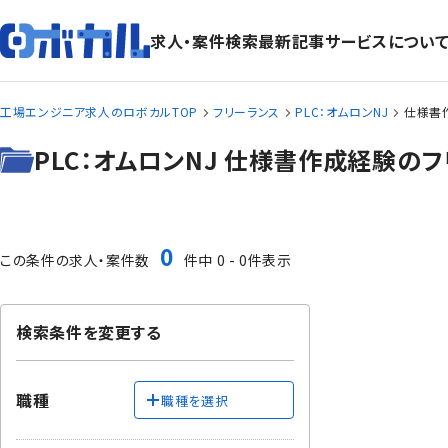
求人・案件検索
最新記事
サービスについ
工場エンジニア求人のロボカルTOP
フリーランス
PLC：オムロンNJ
仕様書
PLC：オムロンNJ 仕様書作成経験の
0
この条件の求人・案件数
件中 0 - 0件表示
検索条件を変更する
職種
職種を選択