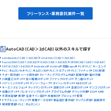
フリーランス・業務委託案件一覧
AutoCAD（CAD＞2dCAD）以外のスキルで探す
solidworks（CAD＞3dCAD）
inventor（CAD＞3dCAD）
Fusion360（CAD＞3dCAD）
ICAD（CAD＞3dCAD）
IRONCAD（CAD＞3dCAD）
CATIA（CAD＞3dCAD）
Autodesk
Unidraf
図脳rapid
PLC
PLC：キーエンス
PLC：オムロンNJ
PLC：オムロンNX
PLC：トヨプック
PLC：ファナック
CNC制御
ラダー図作成
ハード図作成
ティーチングプログラム作成
配線作業
組付作業
川崎重工ロボット
安川電機ロボット
ファナックロボット
不二越ロボット
パナソニックロボット
デンソーウェーブ
ダイヘンロボット
ABBロボット
キーエンスビジョン
テックマンロボット
溶接ロボット
塗装ロボット
ゲンコツロボット
協働ロボット
パレタイジングロボット
プログラム作成
デバック作業
AGV
AMR
半導体設備
教育
生産ライン設計
改善検討
プロジェクト管理
トラブルシューティング
稼働データ分析
製品設計書作成
サンプル評価
設備保守
現場管理者
PLC：オムロンCJ