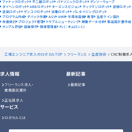
ファナックロボット
不二越ロボット
パナソニックロボット
デンソーウェーブ
ダイヘンロボット
ABBロボット
キーエンスビジョン
テックマンロボット
溶接ロボット
塗装ロボット
ゲンコツロボット
協働ロボット
パレタイジングロボット
プログラム作成
デバック作業
AGV
AMR
半導体設備
教育
生産ライン設計
改善検討
プロジェクト管理
トラブルシューティング
稼働データ分析
製品設計書作成
サンプル評価
設備保守
現場管理者
PLC：オムロンCJ
工場エンジニア求人のロボカルTOP
フリーランス
生産技術
CNC制御求
求人情報
最新記事
フリーランス求人・
最新記事
業務委託案件
正社員求人
サービス
ロボカルとは