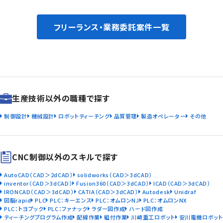
フリーランス・業務委託案件一覧
生産技術以外の職種で探す
制御設計
機械設計
ロボットティーチング
品質管理
製造オペレーター
その他
CNC制御以外のスキルで探す
AutoCAD（CAD＞2dCAD）
solidworks（CAD＞3dCAD）
inventor（CAD＞3dCAD）
Fusion360（CAD＞3dCAD）
ICAD（CAD＞3dCAD）
IRONCAD（CAD＞3dCAD）
CATIA（CAD＞3dCAD）
Autodesk
Unidraf
図脳rapid
PLC
PLC：キーエンス
PLC：オムロンNJ
PLC：オムロンNX
PLC：トヨプック
PLC：ファナック
ラダー図作成
ハード図作成
ティーチングプログラム作成
配線作業
組付作業
川崎重工ロボット
安川電機ロボット