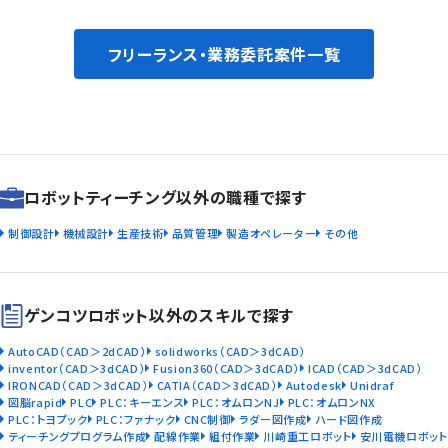
フリーランス・業務委託案件一覧
ロボットティーチング以外の職種で探す
制御設計
機械設計
生産技術
品質管理
製造オペレーター
その他
ゲンコツロボット以外のスキルで探す
AutoCAD（CAD＞2dCAD）
solidworks（CAD＞3dCAD）
inventor（CAD＞3dCAD）
Fusion360（CAD＞3dCAD）
ICAD（CAD＞3dCAD）
IRONCAD（CAD＞3dCAD）
CATIA（CAD＞3dCAD）
Autodesk
Unidraf
図脳rapid
PLC
PLC：キーエンス
PLC：オムロンNJ
PLC：オムロンNX
PLC：トヨプック
PLC：ファナック
CNC制御
ラダー図作成
ハード図作成
ティーチングプログラム作成
配線作業
組付作業
川崎重工ロボット
安川電機ロボット