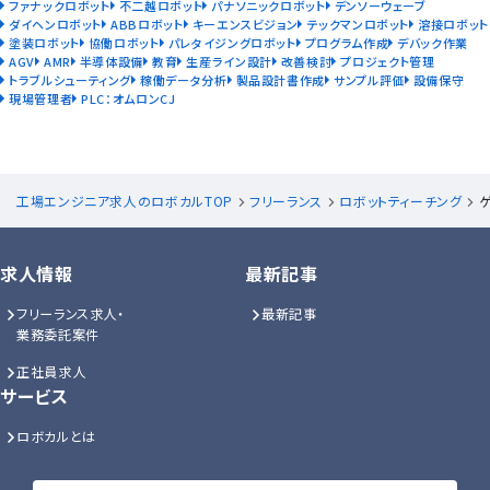
ファナックロボット
不二越ロボット
パナソニックロボット
デンソーウェーブ
ダイヘンロボット
ABBロボット
キーエンスビジョン
テックマンロボット
溶接ロボット
塗装ロボット
協働ロボット
パレタイジングロボット
プログラム作成
デバック作業
AGV
AMR
半導体設備
教育
生産ライン設計
改善検討
プロジェクト管理
トラブルシューティング
稼働データ分析
製品設計書作成
サンプル評価
設備保守
現場管理者
PLC：オムロンCJ
工場エンジニア求人のロボカルTOP
フリーランス
ロボットティーチング
求人情報
最新記事
フリーランス求人・
最新記事
業務委託案件
正社員求人
サービス
ロボカルとは