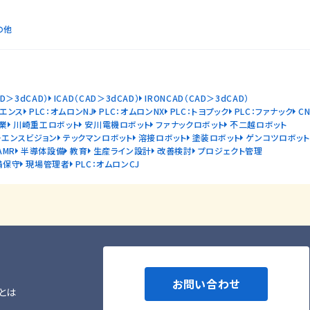
の他
AD＞3dCAD）
ICAD（CAD＞3dCAD）
IRONCAD（CAD＞3dCAD）
ーエンス
PLC：オムロンNJ
PLC：オムロンNX
PLC：トヨプック
PLC：ファナック
C
業
川崎重工ロボット
安川電機ロボット
ファナックロボット
不二越ロボット
ーエンスビジョン
テックマンロボット
溶接ロボット
塗装ロボット
ゲンコツロボット
AMR
半導体設備
教育
生産ライン設計
改善検討
プロジェクト管理
備保守
現場管理者
PLC：オムロンCJ
お問い合わせ
とは