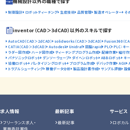
機械設計以外の職種で探す
制御設計
ロボットティーチング
生産技術
品質管理
製造オペレーター
そ
inventor（CAD＞3dCAD）以外のスキルで探す
AutoCAD（CAD＞2dCAD）
solidworks（CAD＞3dCAD）
Fusion360（C
CATIA（CAD＞3dCAD）
Autodesk
Unidraf
図脳rapid
PLC
PLC：キ
ラダー図作成
ハード図作成
ティーチングプログラム作成
配線作業
組付作
パナソニックロボット
デンソーウェーブ
ダイヘンロボット
ABBロボット
キ
協働ロボット
パレタイジングロボット
プログラム作成
デバック作業
AGV
トラブルシューティング
稼働データ分析
製品設計書作成
サンプル評価
設
求人情報
最新記事
サービス
フリーランス求人・
最新記事
ロボカル
業務委託案件