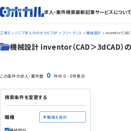
求人・案件検索
最新記事
サービスについ
工場エンジニア求人のロボカルTOP
フリーランス
機械設計
inventor（C
機械設計 inventor（CAD＞3dC
0
この条件の求人・案件数
件中 0 - 0件表示
検索条件を変更する
職種
職種を選択
機械設計