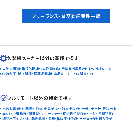
フリーランス・業務委託案件一覧
包装機メーカー以外の業種で探す
自動車関連
半導体関連
FA設備制作
産業用機器製造
工作機械メーカー
物流倉庫・搬送関係
医薬品関連
食品メーカー
FA関連sier
フルリモート以外の特徴で探す
複数名募集
外国語使用あり
副業OK
残業少なめ
一部リモート
服装自由
車/バイク通勤可
管理職・マネージャー
開始日相談可能
常駐・長期間案件
期間出張対応
通い勤務希望
長期・複数案件依頼
チーム作業
個人作業