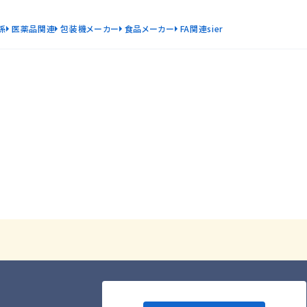
係
医薬品関連
包装機メーカー
食品メーカー
FA関連sier