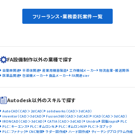
フリーランス・業務委託案件一覧
FA設備制作以外の業種で探す
自動車関連
半導体関連
産業用機器製造
工作機械メーカー
物流倉庫・搬送関係
医薬品関連
包装機メーカー
食品メーカー
FA関連sier
Autodesk以外のスキルで探す
AutoCAD（CAD＞2dCAD）
solidworks（CAD＞3dCAD）
inventor（CAD＞3dCAD）
Fusion360（CAD＞3dCAD）
ICAD（CAD＞3dCAD）
IRONCAD（CAD＞3dCAD）
CATIA（CAD＞3dCAD）
Unidraf
図脳rapid
PLC
PLC：キーエンス
PLC：オムロンNJ
PLC：オムロンNX
PLC：トヨプック
PLC：ファナック
CNC制御
ラダー図作成
ハード図作成
ティーチングプログラム作成