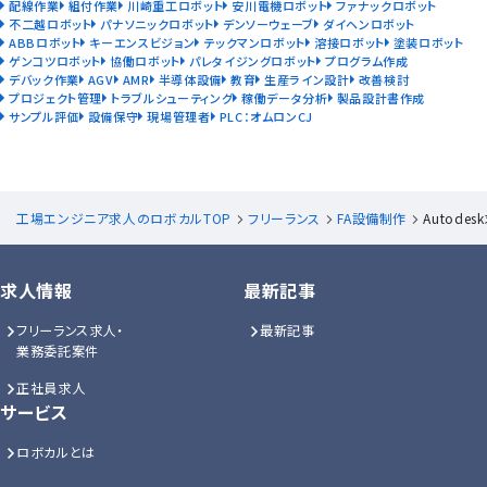
配線作業
組付作業
川崎重工ロボット
安川電機ロボット
ファナックロボット
不二越ロボット
パナソニックロボット
デンソーウェーブ
ダイヘンロボット
ABBロボット
キーエンスビジョン
テックマンロボット
溶接ロボット
塗装ロボット
ゲンコツロボット
協働ロボット
パレタイジングロボット
プログラム作成
デバック作業
AGV
AMR
半導体設備
教育
生産ライン設計
改善検討
プロジェクト管理
トラブルシューティング
稼働データ分析
製品設計書作成
サンプル評価
設備保守
現場管理者
PLC：オムロンCJ
工場エンジニア求人のロボカルTOP
フリーランス
FA設備制作
Autode
求人情報
最新記事
フリーランス求人・
最新記事
業務委託案件
正社員求人
サービス
ロボカルとは