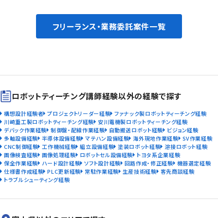
フリーランス・業務委託案件一覧
ロボットティーチング講師経験以外の経験で探す
構想設計経験者
プロジェクトリーダー経験
ファナック製ロボットティーチング経験
川崎重工製ロボットティーチング経験
安川電機製ロボットティーチング経験
デバック作業経験
制御盤・配線作業経験
自動搬送ロボット経験
ビジョン経験
多軸設備経験
半導体設備経験
マテハン設備経験
海外現地作業経験
SV作業経験
CNC制御経験
工作機械経験
組立設備経験
塗装ロボット経験
溶接ロボット経験
画像検査経験
画像処理経験
ロボットセル設備経験
トヨタ系企業経験
保全作業経験
ハード設計経験
ソフト設計経験
回路作成・修正経験
機器選定経験
仕様書作成経験
PLC更新経験
常駐作業経験
生産技術経験
客先商談経験
トラブルシューティング経験