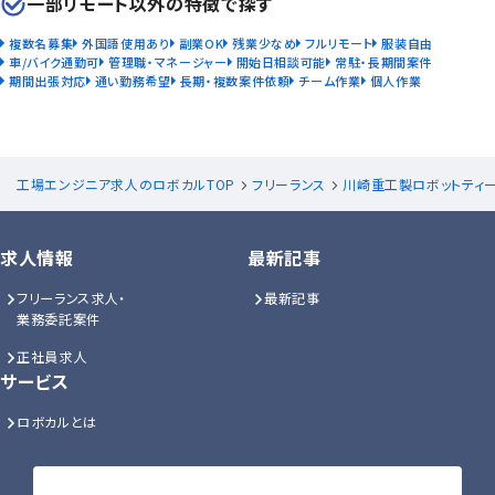
一部リモート以外の特徴で探す
複数名募集
外国語使用あり
副業OK
残業少なめ
フルリモート
服装自由
車/バイク通勤可
管理職・マネージャー
開始日相談可能
常駐・長期間案件
期間出張対応
通い勤務希望
長期・複数案件依頼
チーム作業
個人作業
工場エンジニア求人のロボカルTOP
フリーランス
川崎重工製ロボットティ
求人情報
最新記事
フリーランス求人・
最新記事
業務委託案件
正社員求人
サービス
ロボカルとは