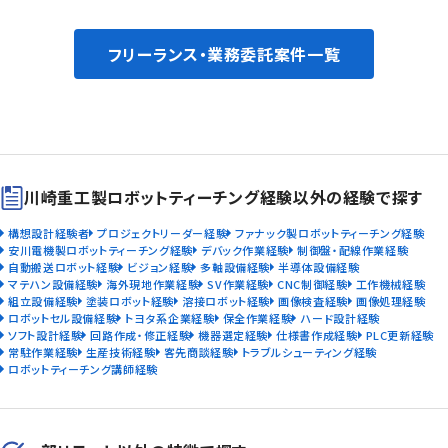
フリーランス・業務委託案件一覧
川崎重工製ロボットティーチング経験以外の経験で探す
構想設計経験者
プロジェクトリーダー経験
ファナック製ロボットティーチング経験
安川電機製ロボットティーチング経験
デバック作業経験
制御盤・配線作業経験
自動搬送ロボット経験
ビジョン経験
多軸設備経験
半導体設備経験
マテハン設備経験
海外現地作業経験
SV作業経験
CNC制御経験
工作機械経験
組立設備経験
塗装ロボット経験
溶接ロボット経験
画像検査経験
画像処理経験
ロボットセル設備経験
トヨタ系企業経験
保全作業経験
ハード設計経験
ソフト設計経験
回路作成・修正経験
機器選定経験
仕様書作成経験
PLC更新経験
常駐作業経験
生産技術経験
客先商談経験
トラブルシューティング経験
ロボットティーチング講師経験