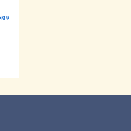
験
業経験