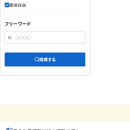
服装自由
フリーワード
検索する