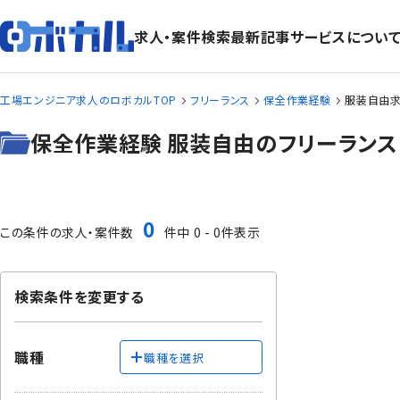
求人・案件検索
最新記事
サービスについ
工場エンジニア求人のロボカルTOP
フリーランス
保全作業経験
服装自由求
保全作業経験 服装自由のフリーランス
0
この条件の求人・案件数
件中 0 - 0件表示
検索条件を変更する
職種
職種を選択