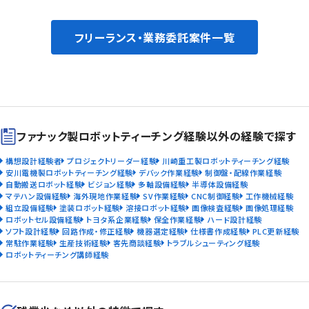
フリーランス・業務委託案件一覧
ファナック製ロボットティーチング経験以外の経験で探す
構想設計経験者
プロジェクトリーダー経験
川崎重工製ロボットティーチング経験
安川電機製ロボットティーチング経験
デバック作業経験
制御盤・配線作業経験
自動搬送ロボット経験
ビジョン経験
多軸設備経験
半導体設備経験
マテハン設備経験
海外現地作業経験
SV作業経験
CNC制御経験
工作機械経験
組立設備経験
塗装ロボット経験
溶接ロボット経験
画像検査経験
画像処理経験
ロボットセル設備経験
トヨタ系企業経験
保全作業経験
ハード設計経験
ソフト設計経験
回路作成・修正経験
機器選定経験
仕様書作成経験
PLC更新経験
常駐作業経験
生産技術経験
客先商談経験
トラブルシューティング経験
ロボットティーチング講師経験