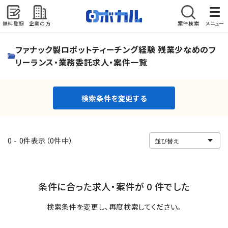
無料登録
企業の方
案件検索
メニュー
検索条件を変更する
ファナック製ロボットティーチング経験 残業少なめのフ
リーランス・業務委託求人・案件一覧
検索条件を変更する
0 - 0件表示（0件中）
条件に合った求人・案件が 0 件でした
検索条件を変更し、再度検索してください。