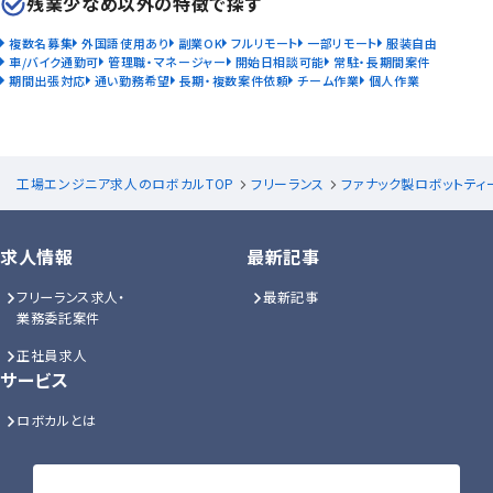
残業少なめ以外の特徴で探す
複数名募集
外国語使用あり
副業OK
フルリモート
一部リモート
服装自由
車/バイク通勤可
管理職・マネージャー
開始日相談可能
常駐・長期間案件
期間出張対応
通い勤務希望
長期・複数案件依頼
チーム作業
個人作業
工場エンジニア求人のロボカルTOP
フリーランス
ファナック製ロボットテ
求人情報
最新記事
フリーランス求人・
最新記事
業務委託案件
正社員求人
サービス
ロボカルとは