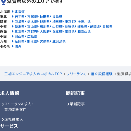
滋賀県以外のエリアで探す
北海道
北海道
東北
岩手県
宮城県
秋田県
福島県
関東
茨城県
栃木県
群馬県
埼玉県
東京都
神奈川県
中部
新潟県
富山県
石川県
山梨県
長野県
岐阜県
静岡県
愛知県
近畿
三重県
京都府
大阪府
兵庫県
奈良県
和歌山県
中国
岡山県
広島県
九州
福岡県
熊本県
宮崎県
鹿児島県
その他
海外
工場エンジニア求人のロボカルTOP
フリーランス
組立設備経験
滋賀県
求人情報
最新記事
フリーランス求人・
最新記事
業務委託案件
正社員求人
サービス