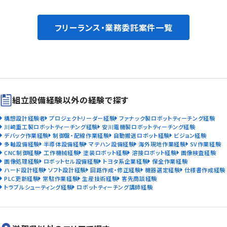
フリーランス・業務委託案件一覧
組立設備経験以外の経験で探す
構想設計経験者
プロジェクトリーダー経験
ファナック製ロボットティーチング経験
川崎重工製ロボットティーチング経験
安川電機製ロボットティーチング経験
デバック作業経験
制御盤・配線作業経験
自動搬送ロボット経験
ビジョン経験
多軸設備経験
半導体設備経験
マテハン設備経験
海外現地作業経験
SV作業経験
CNC制御経験
工作機械経験
塗装ロボット経験
溶接ロボット経験
画像検査経験
画像処理経験
ロボットセル設備経験
トヨタ系企業経験
保全作業経験
ハード設計経験
ソフト設計経験
回路作成・修正経験
機器選定経験
仕様書作成経験
PLC更新経験
常駐作業経験
生産技術経験
客先商談経験
トラブルシューティング経験
ロボットティーチング講師経験