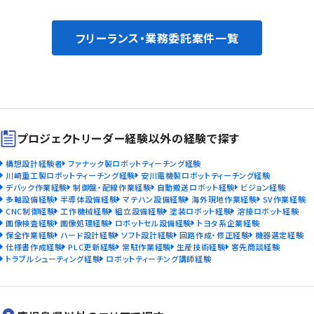
フリーランス・業務委託案件一覧
プロジェクトリーダー経験以外の経験で探す
構想設計経験者
ファナック製ロボットティーチング経験
川崎重工製ロボットティーチング経験
安川電機製ロボットティーチング経験
デバック作業経験
制御盤・配線作業経験
自動搬送ロボット経験
ビジョン経験
多軸設備経験
半導体設備経験
マテハン設備経験
海外現地作業経験
SV作業経験
CNC制御経験
工作機械経験
組立設備経験
塗装ロボット経験
溶接ロボット経験
画像検査経験
画像処理経験
ロボットセル設備経験
トヨタ系企業経験
保全作業経験
ハード設計経験
ソフト設計経験
回路作成・修正経験
機器選定経験
仕様書作成経験
PLC更新経験
常駐作業経験
生産技術経験
客先商談経験
トラブルシューティング経験
ロボットティーチング講師経験