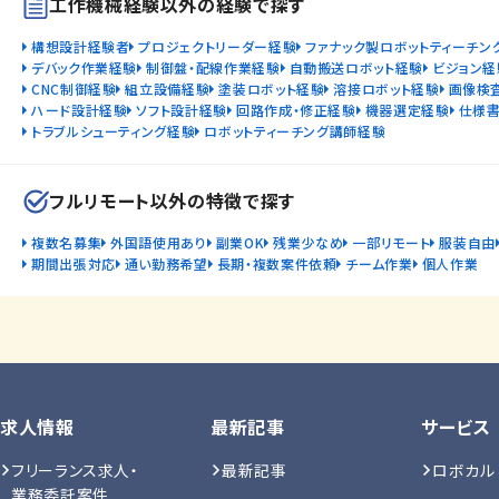
工作機械経験以外の経験で探す
構想設計経験者
プロジェクトリーダー経験
ファナック製ロボットティーチン
デバック作業経験
制御盤・配線作業経験
自動搬送ロボット経験
ビジョン経
CNC制御経験
組立設備経験
塗装ロボット経験
溶接ロボット経験
画像検
ハード設計経験
ソフト設計経験
回路作成・修正経験
機器選定経験
仕様
トラブルシューティング経験
ロボットティーチング講師経験
フルリモート以外の特徴で探す
複数名募集
外国語使用あり
副業OK
残業少なめ
一部リモート
服装自由
期間出張対応
通い勤務希望
長期・複数案件依頼
チーム作業
個人作業
求人情報
最新記事
サービス
フリーランス求人・
最新記事
ロボカル
業務委託案件