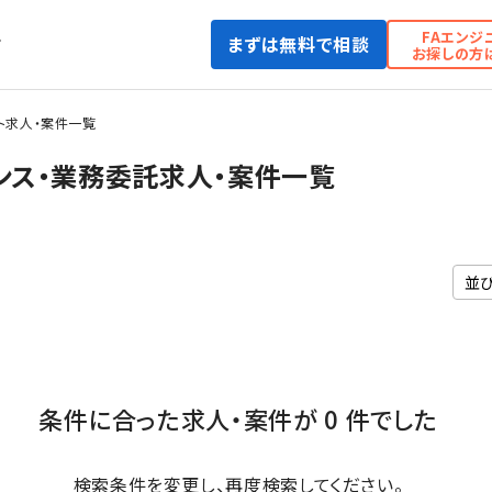
FAエンジ
まずは無料で相談
て
お探しの方
ト求人・案件一覧
ンス・業務委託求人・案件一覧
条件に合った求人・案件が 0 件でした
検索条件を変更し、再度検索してください。