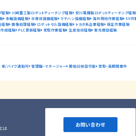
グ経験
川崎重工製ロボットティーチング経験
安川電機製ロボットティーチング経
験
多軸設備経験
半導体設備経験
マテハン設備経験
海外現地作業経験
SV作
査経験
画像処理経験
ロボットセル設備経験
トヨタ系企業経験
保全作業経験
書作成経験
PLC更新経験
常駐作業経験
生産技術経験
客先商談経験
車/バイク通勤可
管理職・マネージャー
開始日相談可能
常駐・長期間案件
お問い合わせ
とは