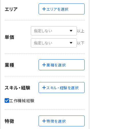
エリア
エリアを選択
以上
単価
以下
業種
業種を選択
スキル・経験
スキル・経験を選択
工作機械経験
特徴
特徴を選択