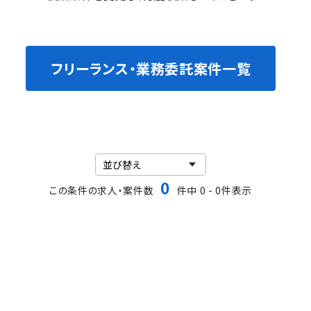
フリーランス・業務委託案件一覧
0
この条件の求人・案件数
件中 0 - 0件表示