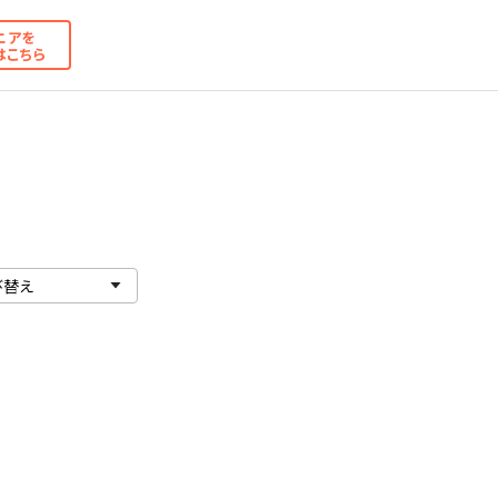
ニアを
はこちら