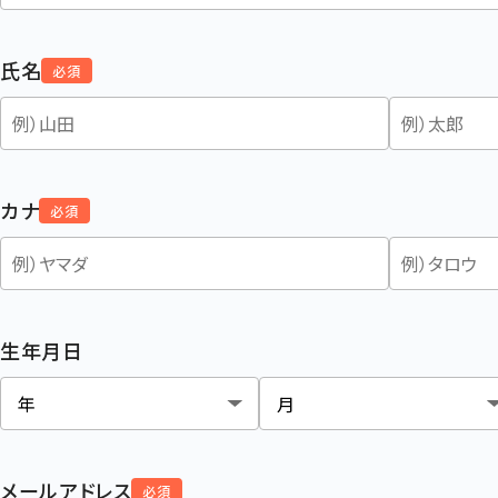
氏名
必須
カナ
必須
生年月日
メールアドレス
必須